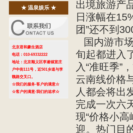
出境旅游产
★ 温泉娱乐 ★
日涨幅在15
团”还不到30
国内游市场
北京君和豪生酒店
旬起都进入
电话：010-69332222
地址：北京顺义区李遂镇宣庄
入“准旺季”
户中街111号，近501乡道与李
云南线价格
魏路交叉口。
☆我们的服务·客户的满意☆
人都会将出
☆客户的满意·我们的追求☆
完成一次六天
现“价格小高
迎。热门目