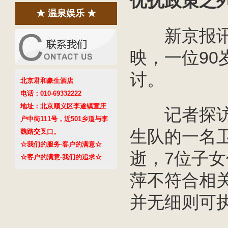
优抚政策之
★ 温泉娱乐 ★
新京报讯：
映，一位9
讨。
北京君和豪生酒店
电话：010-69332222
地址：北京顺义区李遂镇宣庄
记者探访得
户中街111号，近501乡道与李
生队的一名
魏路交叉口。
☆我们的服务·客户的满意☆
逝，7位子
☆客户的满意·我们的追求☆
萍不符合相
并无细则可